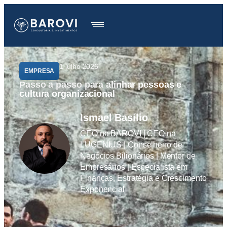
1 julho 2026
EMPRESA
Passo a passo para alinhar pessoas e
cultura organizacional
Ismael Basílio
CEO na BAROVI | CEO na
LUGENIUS | Conselheiro de
Negócios Bilionários | Mentor de
Empresários | Especialista em
Finanças, Estratégia e Crescimento
Exponencial