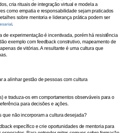
os, cria rituais de integração virtual e modela a
res como empatia e responsabilidade sejam praticados
etalhes sobre mentoria e liderança prática podem ser
.
esarial
a de experimentação é incentivada, porém há resistência
 dão exemplo com feedback construtivo, mapeamento de
penas de vitórias. A resultante é uma cultura que
has.
r a alinhar gestão de pessoas com cultura
res) e traduza-os em comportamentos observáveis para o
referência para decisões e ações.
es que não incorporam a cultura desejada?
dback específico e crie oportunidades de mentoria para
s esperados. Para entender mitos comuns sobre formação