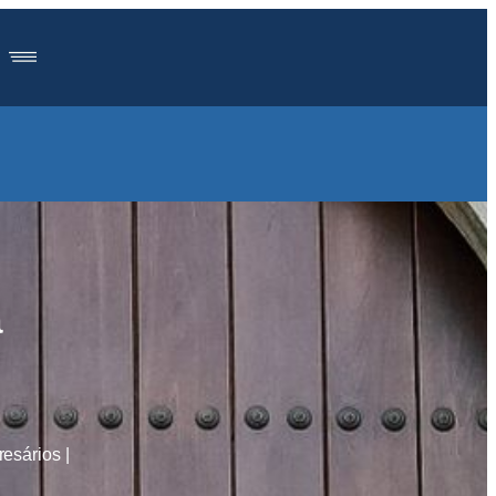
a
esários |