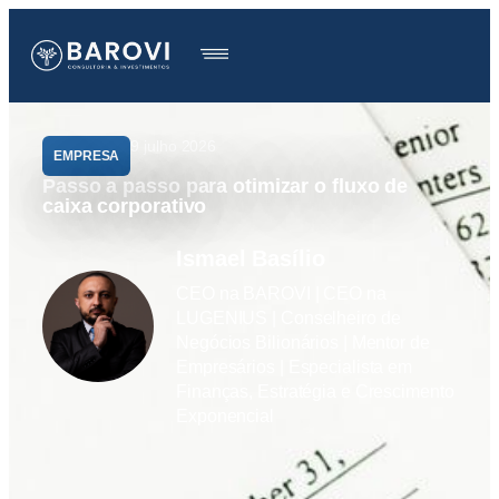
9 julho 2026
EMPRESA
Passo a passo para otimizar o fluxo de
caixa corporativo
Ismael Basílio
CEO na BAROVI | CEO na
LUGENIUS | Conselheiro de
Negócios Bilionários | Mentor de
Empresários | Especialista em
Finanças, Estratégia e Crescimento
Exponencial