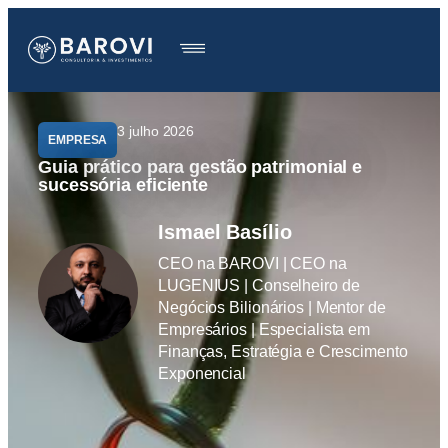
3 julho 2026
EMPRESA
Guia prático para gestão patrimonial e
sucessória eficiente
Ismael Basílio
CEO na BAROVI | CEO na
LUGENIUS | Conselheiro de
Negócios Bilionários | Mentor de
Empresários | Especialista em
Finanças, Estratégia e Crescimento
Exponencial