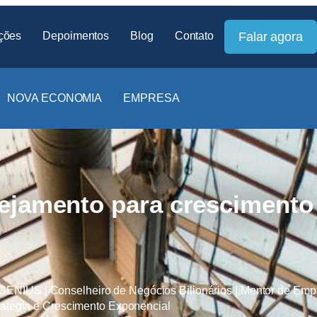
ções
Depoimentos
Blog
Contato
Falar agora
NOVA ECONOMIA
EMPRESA
nejamento para crescimento
IUS | Conselheiro de Negócios Bilionários | Mentor de Empr
ratégia e Crescimento Exponencial