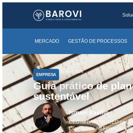
Solu
MERCADO
GESTÃO DE PROCESSOS
26 abril 2026
EMPRESA
Guia prático de pla
sustentável
Ismael Basílio
CEO na BAROVI | CEO na LUGEN
Especialista em Finanças, Est