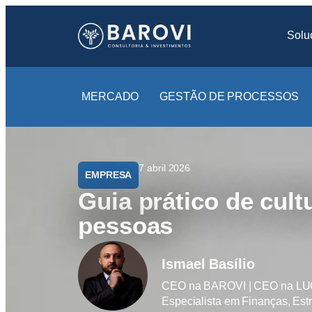
Solu
MERCADO
GESTÃO DE PROCESSOS
7 abril 2026
EMPRESA
Guia prático de cult
pessoas
Ismael Basílio
CEO na BAROVI | CEO na LUGEN
Especialista em Finanças, Est