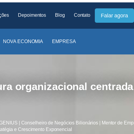
ções
Depoimentos
Blog
Contato
Falar agora
NOVA ECONOMIA
EMPRESA
ura organizacional centrada
IUS | Conselheiro de Negócios Bilionários | Mentor de Empr
ratégia e Crescimento Exponencial