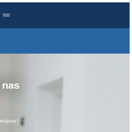
 nas
esários |