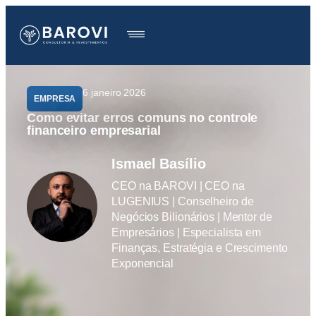
6 janeiro 2026
EMPRESA
Como evitar erros comuns no controle
financeiro empresarial
Ismael Basílio
CEO na BAROVI | CEO na
LUGENIUS | Conselheiro de
Negócios Bilionários | Mentor de
Empresários | Especialista em
Finanças, Estratégia e Crescimento
Exponencial