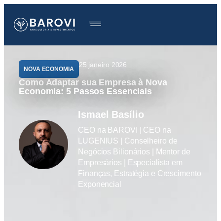
25 janeiro 2026
NOVA ECONOMIA
Como Adaptar sua Empresa à Nova
Economia: 5 Passos Essenciais
Ismael Basílio
CEO na BAROVI | CEO na
LUGENIUS | Conselheiro de
Negócios Bilionários | Mentor de
Empresários | Especialista em
Finanças, Estratégia e Crescimento
Exponencial